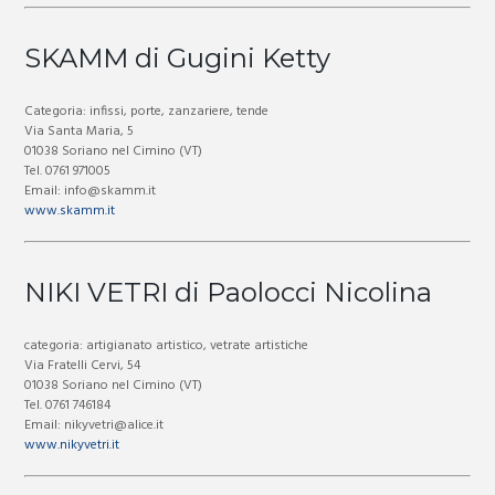
SKAMM di Gugini Ketty
Categoria: infissi, porte, zanzariere, tende
Via Santa Maria, 5
01038 Soriano nel Cimino (VT)
Tel. 0761 971005
Email: info@skamm.it
www.skamm.it
NIKI VETRI di Paolocci Nicolina
categoria: artigianato artistico, vetrate artistiche
Via Fratelli Cervi, 54
01038 Soriano nel Cimino (VT)
Tel. 0761 746184
Email: nikyvetri@alice.it
www.nikyvetri.it