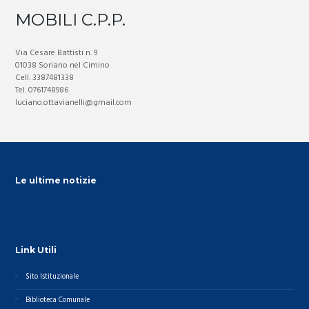
MOBILI C.P.P.
Via Cesare Battisti n. 9
01038 Soriano nel Cimino
Cell. 3387481338
Tel. 0761748986
luciano.ottavianelli@gmail.com
Le ultime notizie
Link Utili
Sito Istituzionale
Biblioteca Comunale