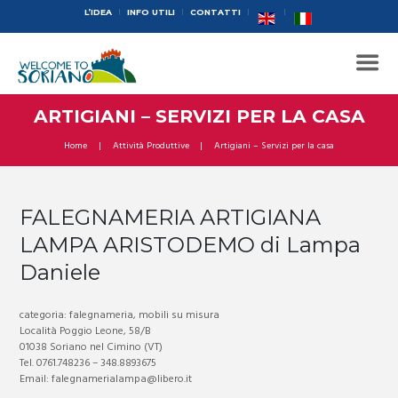
L’IDEA
INFO UTILI
CONTATTI
ARTIGIANI – SERVIZI PER LA CASA
Home
Attività Produttive
Artigiani – Servizi per la casa
FALEGNAMERIA ARTIGIANA
LAMPA ARISTODEMO di Lampa
Daniele
categoria: falegnameria, mobili su misura
Località Poggio Leone, 58/B
01038 Soriano nel Cimino (VT)
Tel. 0761.748236 – 348.8893675
Email: falegnamerialampa@libero.it