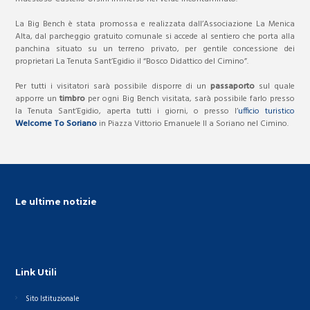
La Big Bench è stata promossa e realizzata dall’Associazione La Menica
Alta, dal parcheggio gratuito comunale si accede al sentiero che porta alla
panchina situato su un terreno privato, per gentile concessione dei
proprietari La Tenuta Sant’Egidio il “Bosco Didattico del Cimino”.
Per tutti i visitatori sarà possibile disporre di un
passaporto
sul quale
apporre un
timbro
per ogni Big Bench visitata, sarà possibile farlo presso
la Tenuta Sant’Egidio, aperta tutti i giorni, o presso l’
ufficio turistico
Welcome To Soriano
in Piazza Vittorio Emanuele II a Soriano nel Cimino.
Le ultime notizie
Link Utili
Sito Istituzionale