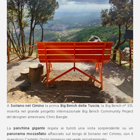
A
Soriano nel Cimino
la prima
Big Bench della Tuscia
, la Big Bench n° 331,
inserita nel grande progetto internazionale
Big Bench Community Project
del designer americano Chris Bangle.
La
panchina gigante
regala ai turisti una vista sorprendente su un
panorama mozzafiato
affacciato sul borgo di Soriano nel Cimino, con il
maestoso Castello Orsini immerso nel verde incontaminato.