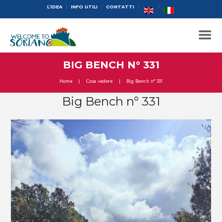
L’IDEA
INFO UTILI
CONTATTI
BIG BENCH N° 331
Home
Cosa vedere
Big Bench n° 331
Big Bench n° 331