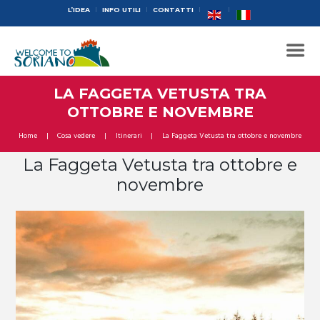
L’IDEA
INFO UTILI
CONTATTI
LA FAGGETA VETUSTA TRA
OTTOBRE E NOVEMBRE
Home
Cosa vedere
Itinerari
La Faggeta Vetusta tra ottobre e novembre
La Faggeta Vetusta tra ottobre e
novembre