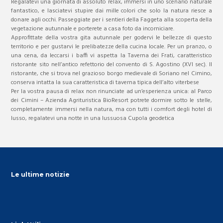
Regalatevi una giornata di assoluto relax, immersi in uno scenario naturale
fantastico, e lasciatevi stupire dai mille colori che solo la natura riesce a
donare agli occhi. Passeggiate per i sentieri della Faggeta alla scoperta della
vegetazione autunnale e porterete a casa foto da incorniciare.
Approfittate della vostra gita autunnale per godervi le bellezze di questo
territorio e per gustarvi le prelibatezze della cucina locale. Per un pranzo, o
una cena, da leccarsi i baffi vi aspetta la Taverna dei Frati, caratteristico
ristorante sito nell’antico refettorio del convento di S. Agostino (XVI sec). Il
ristorante, che si trova nel grazioso borgo medievale di Soriano nel Cimino,
conserva intatta la sua caratteristica di taverna tipica dell’alto viterbese
Per la vostra pausa di relax non rinunciate ad un’esperienza unica: al Parco
dei Cimini – Azienda Agrituristica BioResort potrete dormire sotto le stelle,
completamente immersi nella natura, ma con tutti i comfort degli hotel di
lusso, regalatevi una notte in una lussuosa Cupola geodetica
Le ultime notizie