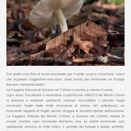
Dal giallo ocra fino al rosso passando per il verde scuro e il marrone: colori
che regalano suggestive emozioni. Siete pronti per ammirare un foliage
davvero indimenticabile?
La Faggeta Vetusta di Soriano nel Cimino è pronta a rubarvi il cuore.
Ogni anno, fra ottobre e novembre, il patrimonio UNESCO dei Monti Cimini
si prepara a regalare spettacoli naturali mozzafiato. I secolari faggi
mostrano foglie dalle mille sfumature di colore, nel sottobosco un
frusciante tappeto di foglie secche sfoggia le tonalità tipiche dell’autunno.
La Faggeta Vetusta del Monte Cimino a Soriano nel Cimino merita di
essere visitata ogni momento dell’anno ma, se volete ammirare uno
spettacolo artistico di mille colori, il periodo del foliage è quello perfetto.