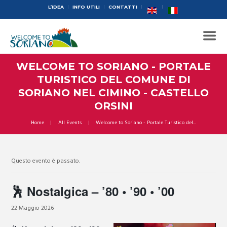
L’IDEA
INFO UTILI
CONTATTI
WELCOME TO SORIANO - PORTALE
TURISTICO DEL COMUNE DI
SORIANO NEL CIMINO - CASTELLO
ORSINI
Home
All Events
Welcome to Soriano - Portale Turistico del...
Questo evento è passato.
🕺 Nostalgica – ’80 • ’90 • ’00
22 Maggio 2026