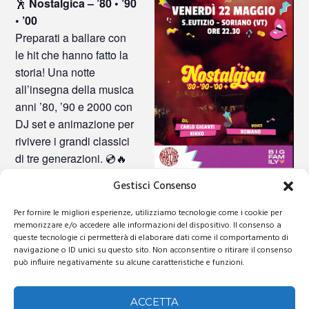
🕺
Nostalgica – ’80 • ’90
• ’00
Preparati a ballare con
le hit che hanno fatto la
storia! Una notte
all’insegna della musica
anni ’80, ’90 e 2000 con
DJ set e animazione per
rivivere i grandi classici
di tre generazioni. 💿🔥
Gestisci Consenso
🗓 Venerdì 22 maggio –
ore 22:30
Per fornire le migliori esperienze, utilizziamo tecnologie come i cookie per
📍 Sant’Eutizio – Soriano nel Cimino
memorizzare e/o accedere alle informazioni del dispositivo. Il consenso a
queste tecnologie ci permetterà di elaborare dati come il comportamento di
navigazione o ID unici su questo sito. Non acconsentire o ritirare il consenso
può influire negativamente su alcune caratteristiche e funzioni.
DETTAGLI
✨FESTA IN ONORE DI S.
🎧 SAMA – OPENING
Data:
EUTIZIO MARTIRE✨
SUMMER SEASON 2026
ACCETTA
22 Maggio 2026