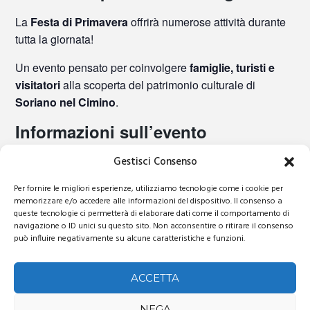
La
Festa di Primavera
offrirà numerose attività durante
tutta la giornata!
Un evento pensato per coinvolgere
famiglie, turisti e
visitatori
alla scoperta del patrimonio culturale di
Soriano nel Cimino
.
Informazioni sull’evento
Gestisci Consenso
📅
Data:
Domenica 22 marzo 2026
⏰
Orario:
dalle 10:30 alle 18:30
Per fornire le migliori esperienze, utilizziamo tecnologie come i cookie per
📍
Luogo:
Castello Orsini – Soriano nel Cimino (VT)
memorizzare e/o accedere alle informazioni del dispositivo. Il consenso a
queste tecnologie ci permetterà di elaborare dati come il comportamento di
navigazione o ID unici su questo sito. Non acconsentire o ritirare il consenso
può influire negativamente su alcune caratteristiche e funzioni.
DETTAGLI
BRICCIALDI
PASQUA IN PIAZZA
Data:
SAXORCHESTRA
ACCETTA
22 Marzo 2026
Ora:
NEGA