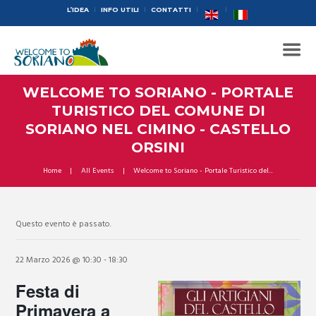
L’IDEA
INFO UTILI
CONTATTI
WELCOME TO SORIANO - PORTALE
TURISTICO DEL COMUNE DI
SORIANO NEL CIMINO - CASTELLO
ORSINI
Home
All Events
Welcome to Soriano - Portale Turistico del...
Questo evento è passato.
22 Marzo 2026 @ 10:30
-
18:30
Festa di
Primavera a