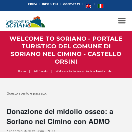
L’IDEA
INFO UTILI
CONTATTI
WELCOME TO SORIANO - PORTALE
TURISTICO DEL COMUNE DI
SORIANO NEL CIMINO - CASTELLO
ORSINI
Home
All Events
Welcome to Soriano - Portale Turistico del...
Questo evento è passato.
Donazione del midollo osseo: a
Soriano nel Cimino con ADMO
7 Febbraio 2026 @ 15:00
-
19:00