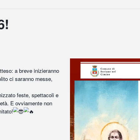
6!
tteso: a breve inizieranno
olito ci saranno messe,
zzato feste, spettacoli e
 l’età. E ovviamente non
itato!