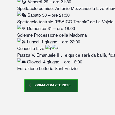
Venerdì 29 – ore 21:30
Spettacolo comico: Antonio Mezzancella Live Sho
Sabato 30 – ore 21:30
Spettacolo teatrale “PSAICO Terapia” de La Vojola
Domenica 31 – ore 18:00
Solenne Processione della Madonna
Lunedì 1 giugno – ore 22:00
Concerto Live
Piazza V. Emanuele II… e qui ce sarà da ballà, fi
Giovedì 4 giugno – ore 16:00
Estrazione Lotteria Sant’Eutizio
DETTAGLI
PRIMAVERARTE 2026
Inizio:
29 Maggio 2026 @ 08:00
Fine:
1 Giugno 2026 @ 17:00