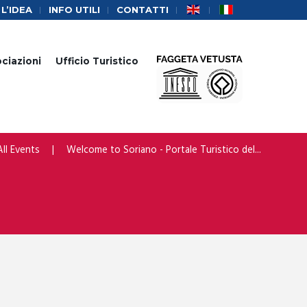
L’IDEA
INFO UTILI
CONTATTI
ociazioni
Ufficio Turistico
All Events
Welcome to Soriano - Portale Turistico del...