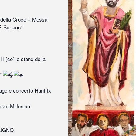
o della Croce + Messa
. Suriano”
I (co’ lo stand della
o”
ago e concerto Huntrix
erzo Millennio
IUGNO