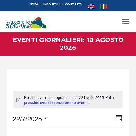
L’IDEA
INFO UTILI
CONTATTI
EVENTI GIORNALIERI: 10 AGOSTO
2026
Nessun eventi in programma per 22 Luglio 2025. Vai ai
N
prossimi eventi in programma eventi
.
o
t
V
22/7/2025
i
E
G
c
i
S
V
e
I
e
O
s