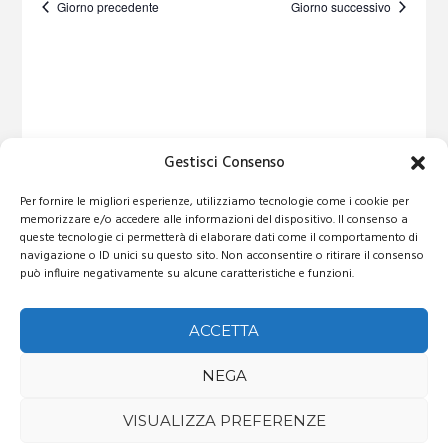
E
l
Giorno precedente
Giorno successivo
R
t
e
N
N
z
e
O
i
T
o
N
n
O
a
a
V
l
v
a
I
i
Gestisci Consenso
d
a
S
g
t
Per fornire le migliori esperienze, utilizziamo tecnologie come i cookie per
a
T
a
memorizzare e/o accedere alle informazioni del dispositivo. Il consenso a
.
queste tecnologie ci permetterà di elaborare dati come il comportamento di
z
E
navigazione o ID unici su questo sito. Non acconsentire o ritirare il consenso
i
può influire negativamente su alcune caratteristiche e funzioni.
N
o
A
n
ACCETTA
V
e
I
NEGA
G
VISUALIZZA PREFERENZE
A
Editions.it
© 2026. Tutti i diritti riservati.