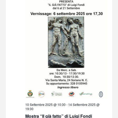
n
O
a
a
V
l
v
a
I
i
d
a
S
g
t
a
T
a
.
z
E
i
N
o
A
n
V
e
I
G
A
Z
10 Settembre 2025 @ 10:30
-
14 Settembre 2025 @
I
19:30
Mostra “Il già fatto” di Luigi Fondi