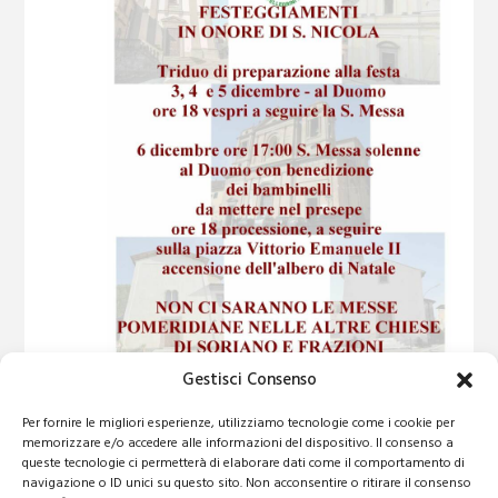
n
O
a
a
V
l
v
a
I
i
d
a
S
g
t
a
T
a
.
z
E
i
N
o
A
n
V
e
I
G
Gestisci Consenso
A
3 Dicembre 2025 @ 08:00
-
6 Dicembre 2025 @ 17:00
Per fornire le migliori esperienze, utilizziamo tecnologie come i cookie per
Z
Soriano nel Cimino celebra San Nicola!
memorizzare e/o accedere alle informazioni del dispositivo. Il consenso a
I
queste tecnologie ci permetterà di elaborare dati come il comportamento di
navigazione o ID unici su questo sito. Non acconsentire o ritirare il consenso