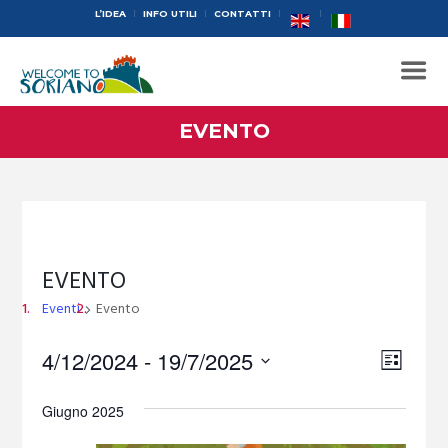
L’IDEA
INFO UTILI
CONTATTI
EVENTO
EVENTO
Eventi
Evento
V
4/12/2024
 - 
19/7/2025
E
L
i
S
V
I
e
S
s
Giugno 2025
E
l
T
t
e