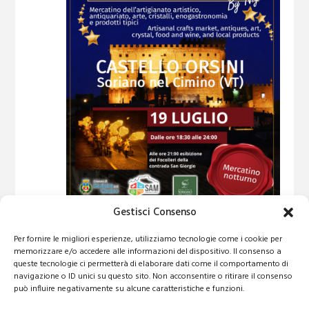
Gestisci Consenso
19 Luglio 2025
Per fornire le migliori esperienze, utilizziamo tecnologie come i cookie per
Gli artigiani del Castello Orsini
memorizzare e/o accedere alle informazioni del dispositivo. Il consenso a
queste tecnologie ci permetterà di elaborare dati come il comportamento di
navigazione o ID unici su questo sito. Non acconsentire o ritirare il consenso
può influire negativamente su alcune caratteristiche e funzioni.
EVENTI
PRECEDENTI
Oggi
Prossimi eventi